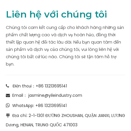
Liên hệ với chúng tôi
Chúng tôi cam kết cung cấp cho khách hàng những sản
phẩm chất lượng cao và dịch vụ hoàn hảo, đồng thời
thiết lập quan hệ đối tác lâu dài. Nếu bạn quan tâm đến
sản phẩm và dịch vụ của chúng tôi, vui lòng liên hệ với
chúng tôi bất cứ lúc nào. Chúng tôi sẽ tận tâm hỗ trợ
bạn.
Điện thoại：+86 13213695141

Email：
jasmine@yileindustry.com

WhatsApp:
+86 13213695141

Địa chỉ: 2-1-1301 ĐƯỜNG ZHOUSHAN, QUẬN JIANXI, LƯƠNG

Dương, HENAN, TRUNG QUỐC 471003