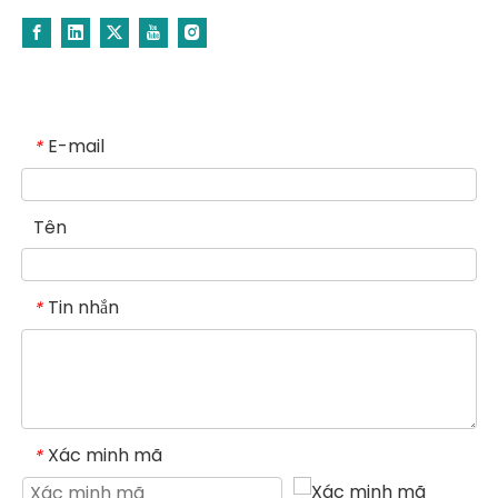
E-mail
*
Tên
Tin nhắn
*
Xác minh mã
*