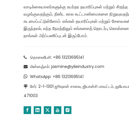
வாடிக்கையாளர்களுக்கு உயர்தர தயாரிப்புகள் மற்றும் சிற
வழங்குவதற்கும், நீண்ட கால கூட்டாண்மைகளை நிறுவுவதற்க
கடமைப்பட்டுள்ளோம். எங்கள் தயாரிப்புகள் மற்றும் சேவைகள
இருந்தால், எந்த நேரத்திலும் எங்களைத் தொடர்பு கொள்ளலாம
நாங்கள் அர்ப்பணிப்புடன் இருப்போம்.
தொலைபேசி: +86 13213695141

மின்னஞ்சல்:
jasmine@yileindustry.com

WhatsApp:
+86 13213695141

சேர்: 2-1-1301 ஜூஷான் சாலை, ஜியான்சி மாவட்டம், லுயோய

471003