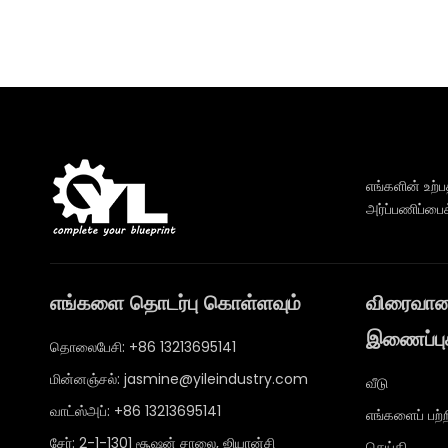
எங்களின் உற்
அர்ப்பணிப்பைக
எங்களை தொடர்பு கொள்ளவும்
விரைவா
இணைப்பு
தொலைபேசி: +86 13213695141
மின்னஞ்சல்:
jasmine@yileindustry.com
வீடு
வாட்ஸ்அப்:
+86 13213695141
எங்களைப் பற்ற
சேர்: 2-1-1301 சூஷன் சாலை, ஜியான்சி
செய்தி