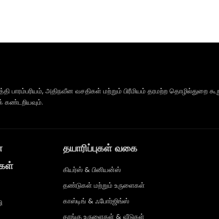
பத்தி பாரம்பரியம், அதிநவீன வசதிகள் மற்றும் பிரீமியம் தரமற்ற தொழில்துற
் கண்டறியவும்.
ன
தயாரிப்புகள் வகை
கள்
கியர்ஸ் & பினியன்ஸ்
தண்டுகள் மற்றும் உருளைகள்
காஸ்டிங் & ஃபோர்ஜிங்ஸ்
ி
தாங்கு உருளைகள் & வீடுகள்