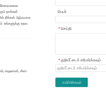
ந்த சேவைகளை
பெயர்
ும் நாங்கள்
ில் நீங்கள் ஆர்வமாக
். உங்களுக்கு உதவ
செய்தி
*
குறியீட்டைச் சரிபார்க்கவும்
*
ாங், ஹெனான், சீனா
சமர்ப்பிக்கவும்