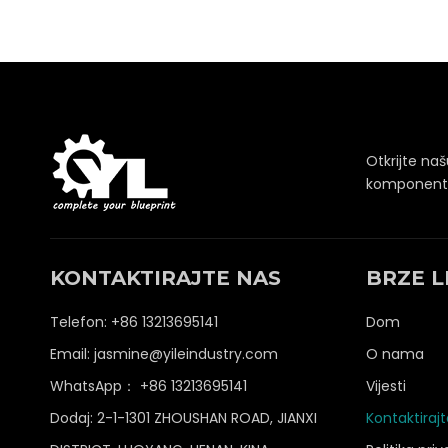
Otkrijte na
komponenti 
KONTAKTIRAJTE NAS
BRZE L
Telefon: +86 13213695141
Dom
Email:
jasmine@yileindustry.com
O nama
WhatsApp：
+86 13213695141
Vijesti
Dodaj: 2-1-1301 ZHOUSHAN ROAD, JIANXI
Kontaktiraj