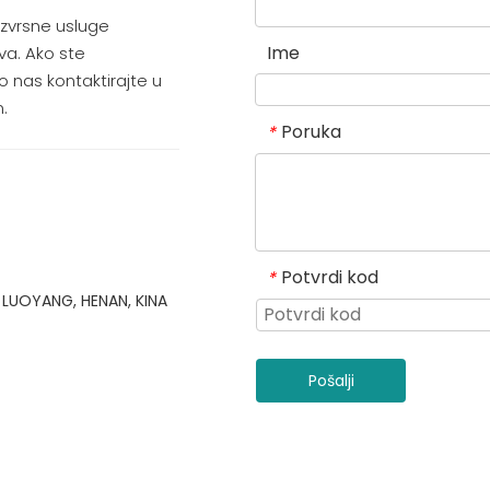
izvrsne usluge
Ime
va. Ako ste
o nas kontaktirajte u
.
Poruka
*
Potvrdi kod
*
 LUOYANG, HENAN, KINA
Pošalji