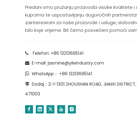
Predani smo pružanju proizvoda visoke kvalitete i 
kupcima te uspostavljanju dugoročnih partnersta
zainteresirani za naše proizvode i usluge, slobodn
bilo koje vrijeme. Bit ćemo posvećeni pomoći vam
Telefon: +86 13213695141

E-mail:
jasmine@yileindustry.com

WhatsApp：
+86 13213695141

Dodaj：2-1-1301 ZHOUSHAN ROAD, JIANXI DISTRICT,

471003