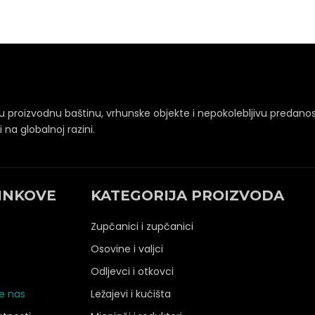
šu proizvodnu baštinu, vrhunske objekte i nepokolebljivu predanos
na globalnoj razini.
INKOVE
KATEGORIJA PROIZVODA
Zupčanici i zupčanici
Osovine i valjci
Odljevci i otkovci
te nas
Ležajevi i kućišta