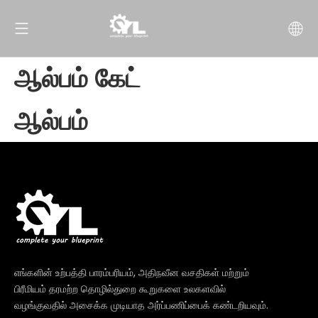
ஆல்பம் கேட்
ஆல்பம்
எங்களின் உற்பத்தி பாரம்பரியம், அதிநவீன வசதிகள் மற்றும்
பிரீமியம் தரமற்ற தொழில்துறை கூறுகளை உலகளவில்
வழங்குவதில் அசைக்க முடியாத அர்ப்பணிப்பைக் கண்டறியவும்.