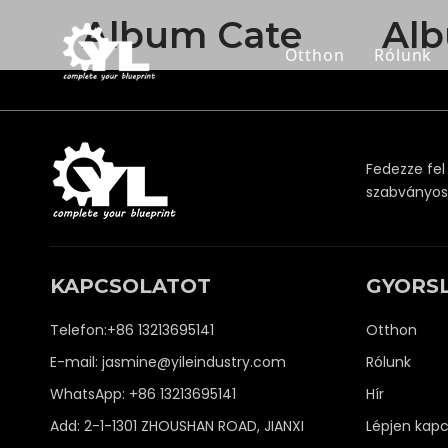
Album Cate
Al
Otthon
Rólunk
Fedezze fel
szabványos i
KAPCSOLATOT
GYORS
Telefon:+86 13213695141
Otthon
E-mail:
jasmine@yileindustry.com
Rólunk
WhatsApp:
+86 13213695141
Hír
Add: 2-1-1301 ZHOUSHAN ROAD, JIANXI
Lépjen kapc