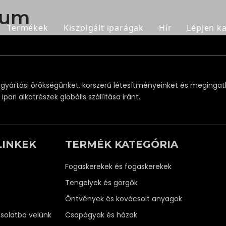
bum
Termékek
Kiszolgált iparágak
Hír
Lépjen k
Fogaskerekek és fogaskerekek
Bányászat és cement
Tengelyek és görgők
Olaj és Gáz
 gyártási örökségünket, korszerű létesítményeinket és meging
Öntvények és kovácsolt anyagok
Erőmű
pari alkatrészek globális szállítása iránt.
Csapágyak és házak
Acél- és fémfeldolgozás
Sebességváltók és reduktorok
Cukormalom
LINKEK
TERMÉK KATEGÓRIA
Egyéb OEM alkatrészek
Fogaskerekek és fogaskerekek
Tengelyek és görgők
Öntvények és kovácsolt anyagok
solatba velünk
Csapágyak és házak