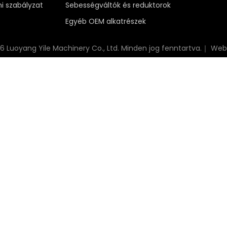
i szabályzat
Sebességváltók és reduktorok
Egyéb OEM alkatrészek
26
Luoyang Yile Machinery Co., Ltd. Minden jog fenntartva.｜
Web