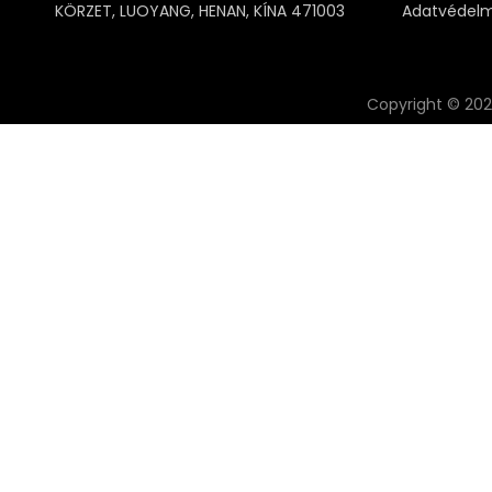
KÖRZET, LUOYANG, HENAN, KÍNA 471003
Adatvédelm
Copyright ©
20