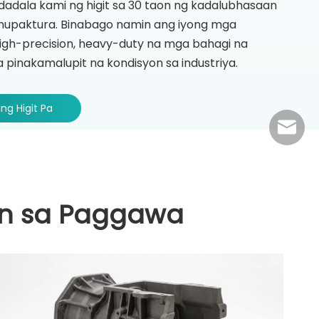
dadala kami ng higit sa 30 taon ng kadalubhasaan
paktura. Binabago namin ang iyong mga
high-precision, heavy-duty na mga bahagi na
 pinakamalupit na kondisyon sa industriya.
ng Higit Pa
jasmine
n sa Paggawa