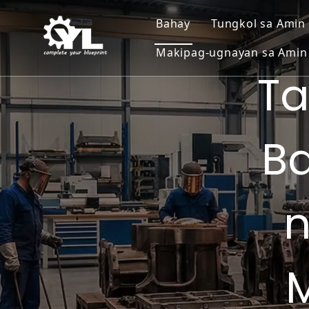
Bahay
Tungkol sa Amin
Makipag-ugnayan sa Amin
T
B
n