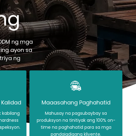
ing
 ODM ng mga
ting ayon sa
triya ng
 Kalidad
Maaasahang Paghahatid
 kabilang
Mahusay na pagsubaybay sa
 hardness
produksyon na tinitiyak ang 100% on-
nspeksyon.
time na paghahatid para sa mga
pandaigdigang kliyente.