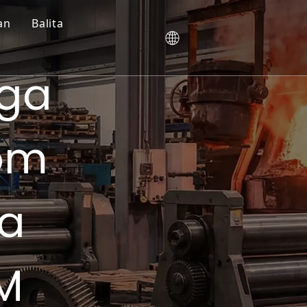
an
Balita
ga
om
na
M