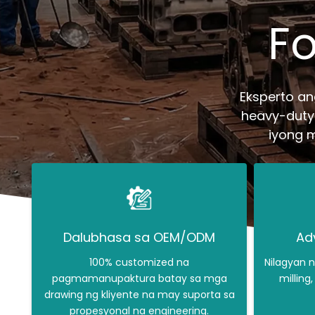
Fo
Eksperto a
heavy-duty 
iyong m
Dalubhasa sa OEM/ODM
Ad
100% customized na
Nilagyan 
pagmamanupaktura batay sa mga
milling
drawing ng kliyente na may suporta sa
propesyonal na engineering.