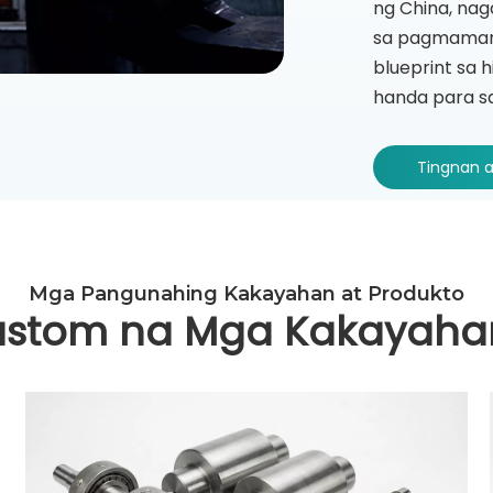
ng China, nag
sa pagmamanu
blueprint sa 
handa para sa
Tingnan a
Mga Pangunahing Kakayahan at Produkto
ustom na Mga Kakayaha