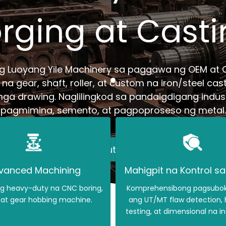
rging at Cast
ng Luoyang Yile Machinery sa paggawa ng OEM at
na gear, shaft, roller, at custom na iron/steel cas
ga drawing. Naglilingkod sa pandaigdigang indus
pagmimina, semento, at pagpoproseso ng metal.
Matuto pa
vanced Machining
Mahigpit na Kontrol sa
ng heavy-duty na CNC boring,
Komprehensibong pagsubok
, at gear hobbing machine.
ang UT/MT flaw detection,
testing, at dimensional na i