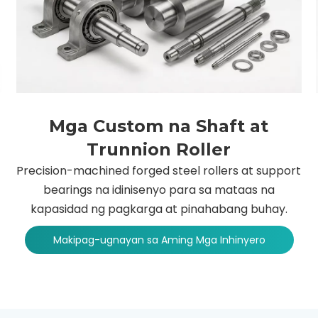
Mga Custom na Shaft at
Trunnion Roller
Precision-machined forged steel rollers at support
bearings na idinisenyo para sa mataas na
kapasidad ng pagkarga at pinahabang buhay.
Makipag-ugnayan sa Aming Mga Inhinyero