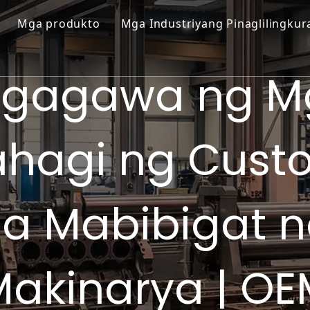
Mga produkto
Mga Industriyang Pinaglilingkur
Mga Gear at Pinion
Pagmimina at Semento
agagawa ng M
Mga Shaft at Roller
Langis at Gas
Mga Casting at Forging
Power Plant
ahagi ng Cust
Bearings at Housings
Pagproseso ng Bakal at Metal
Mga Gearbox at Reducer
Gilingan ng Asukal
a Mabibigat 
Iba pang Mga Bahagi ng OEM
Makinarya | OE