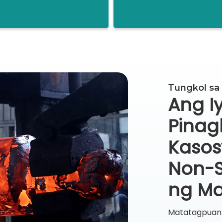
Tungkol sa
Ang I
Pinag
Kasos
Non-S
ng Ma
Matatagpuan s