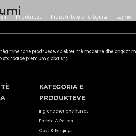
bumi
esh
Produktet
Industritë e shërbyera
Lajme
Ingranazhet dhe kunjat
Minierave & Çimentos
Boshte & Rollers
Naftë & Gaz
ashëgiminë tonë prodhuese, objektet më moderne dhe angazhimi
Cast & Forgings
Termocentrali
 jo standardë premium globalisht.
Kushinetat dhe shtëpizat
Përpunim çeliku dhe metali
Kuti ingranazhesh dhe reduktues
Mulli i sheqerit
 TË
KATEGORIA E
TA
PRODUKTEVE
Pjesë të tjera OEM
Ingranazhet dhe kunjat
Boshte & Rollers
Cast & Forgings