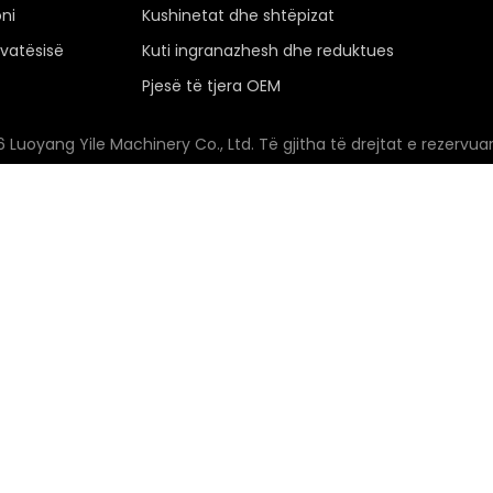
ni
Kushinetat dhe shtëpizat
rivatësisë
Kuti ingranazhesh dhe reduktues
Pjesë të tjera OEM
6
Luoyang Yile Machinery Co., Ltd. Të gjitha të drejtat e rezervu