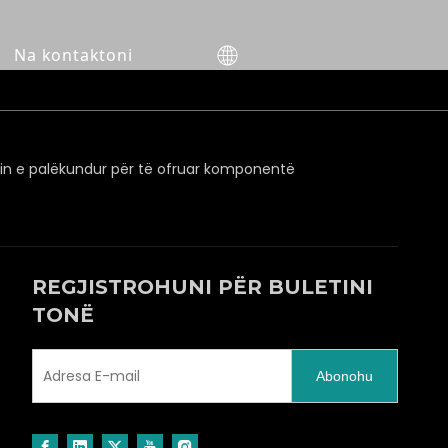
Na kontaktoni
n e palëkundur për të ofruar komponentë
REGJISTROHUNI PËR BULETINI
TONË
Abonohu