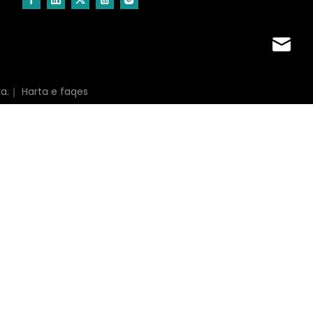
jasmine
ara.｜
Harta e faqes