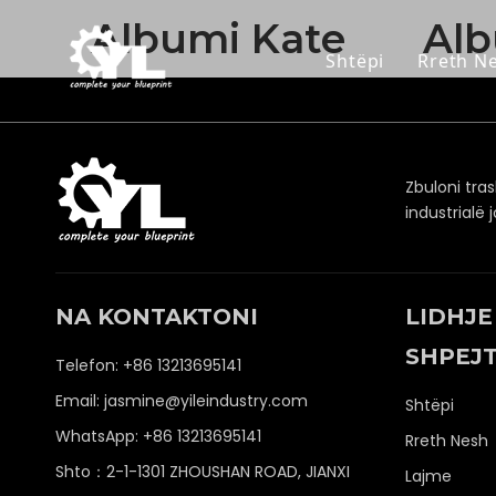
Albumi Kate
Al
Shtëpi
Rreth N
Zbuloni tr
industrialë
NA KONTAKTONI
LIDHJE
SHPEJ
Telefon: +86 13213695141
Email:
jasmine@yileindustry.com
Shtëpi
WhatsApp:
+86 13213695141
Rreth Nesh
Shto：2-1-1301 ZHOUSHAN ROAD, JIANXI
Lajme