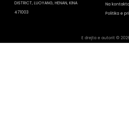
DISTRICT, LUOYANG, HENAN, KINA
Na kontakto
471003
Politika e p
E drejta e autorit ©
202